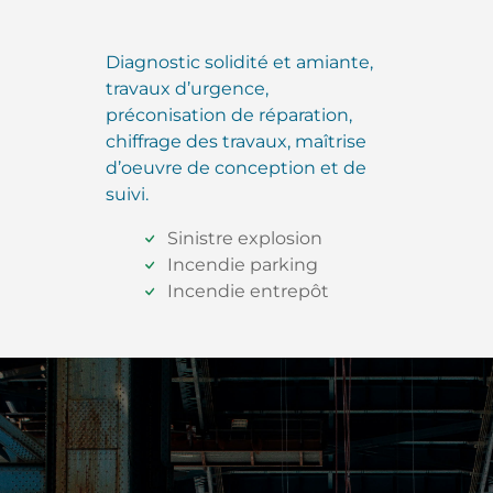
Diagnostic solidité et amiante,
travaux d’urgence,
préconisation de réparation,
chiffrage des travaux, maîtrise
d’oeuvre de conception et de
suivi.
Sinistre explosion
Incendie parking
Incendie entrepôt