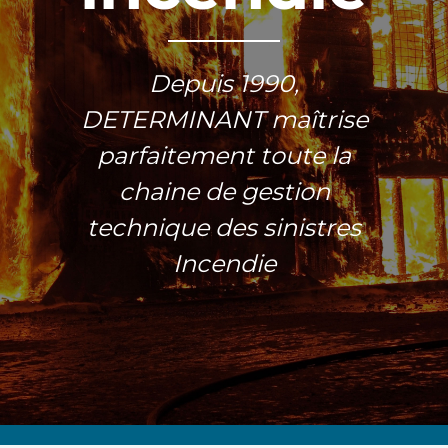
Depuis 1990,
DETERMINANT maîtrise
parfaitement toute la
chaine de gestion
technique des sinistres
Incendie