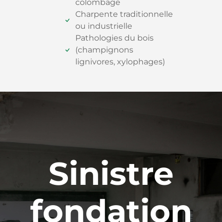
colombage
Charpente traditionnelle
ou industrielle
Pathologies du bois
(champignons
lignivores, xylophages)
Sinistre
fondation